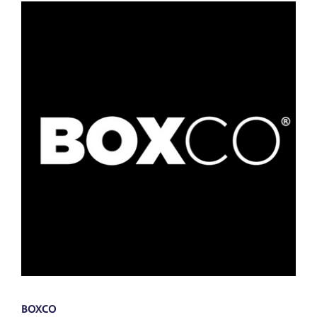
Voir
l'image
agrandie
BOXCO