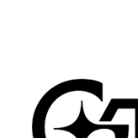
Voir
l'image
agrandie